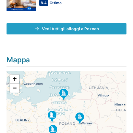
8.4
Ottimo
Vedi tutti gli alloggi a Poznań
Mappa
+
−