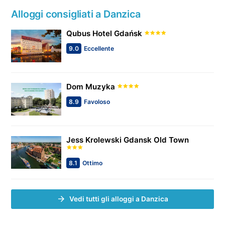
Alloggi consigliati a Danzica
Qubus Hotel Gdańsk
9.0
Eccellente
Dom Muzyka
8.9
Favoloso
Jess Krolewski Gdansk Old Town
8.1
Ottimo
Vedi tutti gli alloggi a Danzica