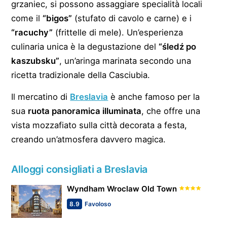
grzaniec, si possono assaggiare specialità locali
come il
“bigos”
(stufato di cavolo e carne) e i
“racuchy”
(frittelle di mele). Un’esperienza
culinaria unica è la degustazione del
“śledź po
kaszubsku”
, un’aringa marinata secondo una
ricetta tradizionale della Casciubia.
Il mercatino di
Breslavia
è anche famoso per la
sua
ruota panoramica illuminata
, che offre una
vista mozzafiato sulla città decorata a festa,
creando un’atmosfera davvero magica.
Alloggi consigliati a Breslavia
Wyndham Wroclaw Old Town
8.9
Favoloso