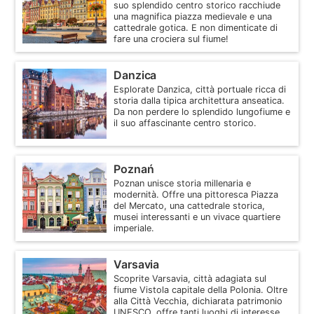
suo splendido centro storico racchiude
una magnifica piazza medievale e una
cattedrale gotica. E non dimenticate di
fare una crociera sul fiume!
Danzica
Esplorate Danzica, città portuale ricca di
storia dalla tipica architettura anseatica.
Da non perdere lo splendido lungofiume e
il suo affascinante centro storico.
Poznań
Poznan unisce storia millenaria e
modernità. Offre una pittoresca Piazza
del Mercato, una cattedrale storica,
musei interessanti e un vivace quartiere
imperiale.
Varsavia
Scoprite Varsavia, città adagiata sul
fiume Vistola capitale della Polonia. Oltre
alla Città Vecchia, dichiarata patrimonio
UNESCO, offre tanti luoghi di interesse